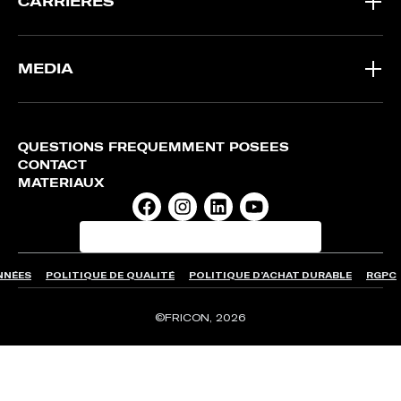
CARRIÈRES
MEDIA
QUESTIONS FRÉQUEMMENT POSÉES
CONTACT
MATÉRIAUX
NNÉES
POLITIQUE DE QUALITÉ
POLITIQUE D’ACHAT DURABLE
RGPC
©FRICON, 2026