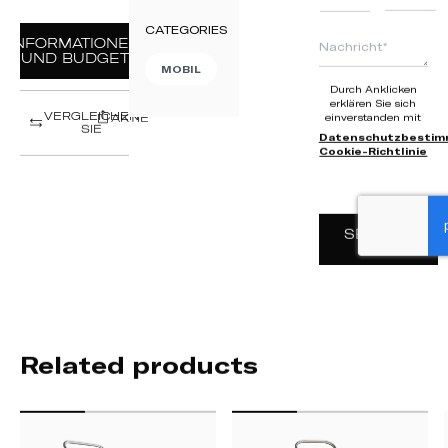
+351
CATEGORIES
INFORMATIONEN
UND BUDGET
MOBIL
Durch Anklicken
erklären Sie sich
VERGLEICHEN
einverstanden mit
AKTIE
SIE
Datenschutzbesti
Cookie-Richtlinie
SENDEN
SIE
Related products
STRASSENWAGEN
STRANDWAGEN