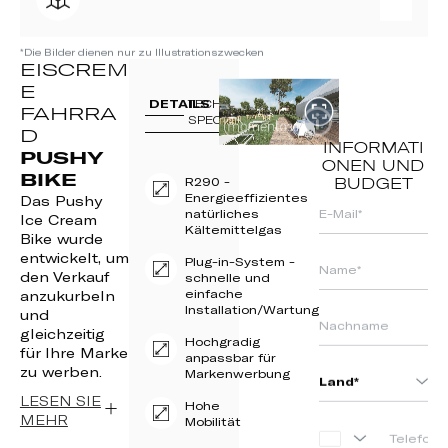
*Die Bilder dienen nur zu Illustrationszwecken
EISCREM
E
DETAILS
TECH
FAHRRA
SPECS
D
INFORMATI
PUSHY
ONEN UND
BIKE
R290 -
BUDGET
Energieeffizientes
Das Pushy
natürliches
Ice Cream
Kältemittelgas
Bike wurde
entwickelt, um
Plug-in-System -
den Verkauf
schnelle und
einfache
anzukurbeln
Installation/Wartung
und
gleichzeitig
Hochgradig
für Ihre Marke
anpassbar für
zu werben.
Markenwerbung
LESEN SIE
Hohe
MEHR
Mobilität
PORTUGAL