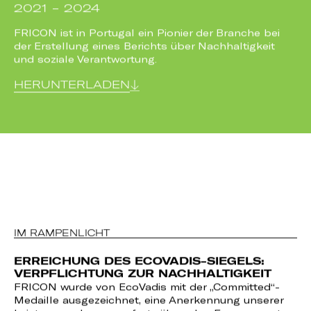
2021 - 2024
FRICON ist in Portugal ein Pionier der Branche bei
der Erstellung eines Berichts über Nachhaltigkeit
und soziale Verantwortung.
HERUNTERLADEN
IM RAMPENLICHT
ERREICHUNG DES ECOVADIS-SIEGELS:
U
VERPFLICHTUNG ZUR NACHHALTIGKEIT
12
FRICON wurde von EcoVadis mit der „Committed“-
au
Medaille ausgezeichnet, eine Anerkennung unserer
de