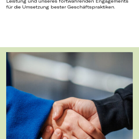
Leistung und unseres fortwährenden Engagements
wu
für die Umsetzung bester Geschäftspraktiken.