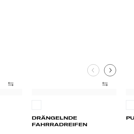
hinzufügen
hinzufügen
DRÄNGELNDE
PU
FAHRRADREIFEN
BI
DRÄNGELNDE
PU
FAHRRADREIFEN