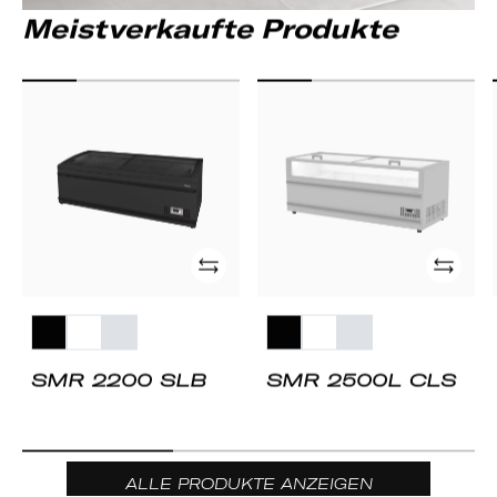
Meistverkaufte Produkte
SMR
SMR
2200
2500L
SLB
CLS
hinzufügen
hinzufü
SMR 2200 SLB
SMR 2500L CLS
ALLE PRODUKTE ANZEIGEN