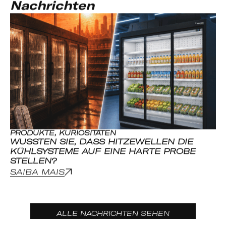
PRODUKTE
,
KURIOSITÄTEN
KU
WUSSTEN SIE, DASS HITZEWELLEN DIE
W
KÜHLSYSTEME AUF EINE HARTE PROBE
K
STELLEN?
U
SAIBA MAIS
S
ALLE NACHRICHTEN SEHEN