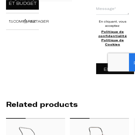
ET BUDGET
COMPAREZ
PARTAGER
En cliquant, vous
acceptez
Politique de
confidentialité
Politique de
Cookies
ENVOYER
Related products
CHARRETTE
CHARIOT
DE
DE
RUE
PLAGE