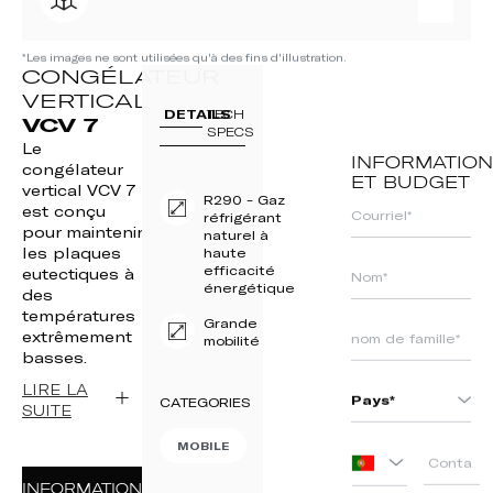
*Les images ne sont utilisées qu'à des fins d'illustration.
CONGÉLATEUR
VERTICAL
DETAILS
TECH
VCV 7
SPECS
Le
INFORMATION
congélateur
ET BUDGET
vertical VCV 7
R290 - Gaz
est conçu
réfrigérant
pour maintenir
naturel à
les plaques
haute
efficacité
eutectiques à
énergétique
des
températures
Grande
extrêmement
mobilité
basses.
LIRE LA
CATEGORIES
SUITE
MOBILE
PORTUGAL
+351
INFORMATION