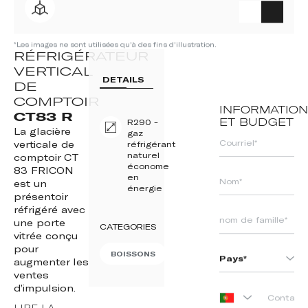
*Les images ne sont utilisées qu'à des fins d'illustration.
RÉFRIGÉRATEUR
VERTICAL
DETAILS
DE
COMPTOIR
INFORMATION
CT83 R
ET BUDGET
R290 -
La glacière
gaz
verticale de
réfrigérant
naturel
comptoir CT
économe
83 FRICON
en
est un
énergie
présentoir
réfrigéré avec
une porte
CATEGORIES
vitrée conçu
pour
BOISSONS
augmenter les
ventes
d’impulsion.
PORTUGAL
LIRE LA
+351