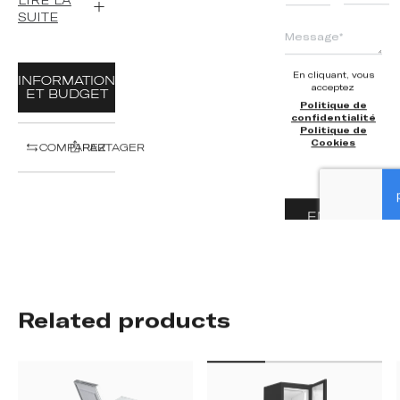
SUITE
En cliquant, vous
INFORMATION
acceptez
ET BUDGET
Politique de
confidentialité
Politique de
Cookies
COMPAREZ
PARTAGER
ENVOYER
Related products
THG
VDTT
6
FFE