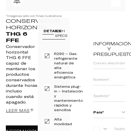
*Imágenes sólo con fines ilustrativos
CONSERVADOR
HORIZONTAL
DETAILS
TECH
THG 6
SPECS
FFE
INFORMACIÓ
Conservador
Y
horizontal
R290 – Gas
PRESUPUEST
THG 6 FFE
refrigerante
capaz de
natural de
alta
mantener los
eficiencia
productos
energética
conservados
durante horas
Sistema plug-
incluso
in – Instalación
y
cuando está
mantenimiento
apagado.
rápidos y
sencillos
LEER MÁS
Alta
movilidad
PORTUGAL
INFORMACIÓN