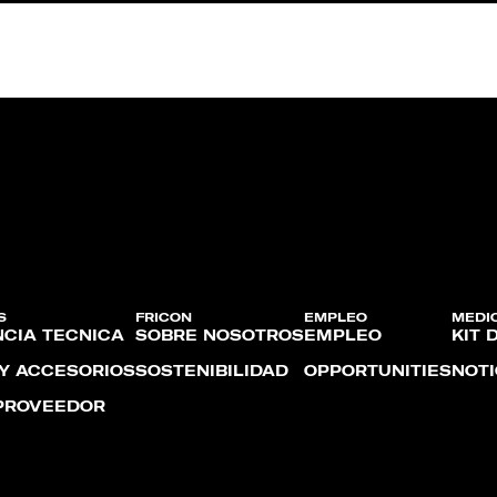
S
FRICON
EMPLEO
MEDI
NCIA TÉCNICA
SOBRE NOSOTROS
EMPLEO
KIT 
 Y ACCESORIOS
SOSTENIBILIDAD
OPPORTUNITIES
NOTI
PROVEEDOR