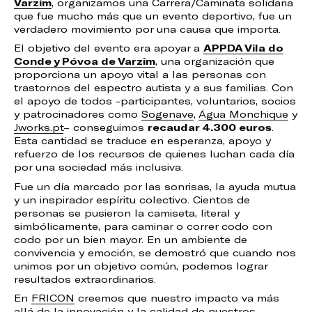
Varzim
, organizamos una Carrera/Caminata solidaria
que fue mucho más que un evento deportivo, fue un
verdadero movimiento por una causa que importa.
El objetivo del evento era apoyar a
APPDA Vila do
Conde y Póvoa de Varzim
, una organización que
proporciona un apoyo vital a las personas con
trastornos del espectro autista y a sus familias. Con
el apoyo de todos -participantes, voluntarios, socios
y patrocinadores como
Sogenave
,
Água Monchique
y
Jworks.pt
– conseguimos
recaudar 4.300 euros
.
Esta cantidad se traduce en esperanza, apoyo y
refuerzo de los recursos de quienes luchan cada día
por una sociedad más inclusiva.
Fue un día marcado por las sonrisas, la ayuda mutua
y un inspirador espíritu colectivo. Cientos de
personas se pusieron la camiseta, literal y
simbólicamente, para caminar o correr codo con
codo por un bien mayor. En un ambiente de
convivencia y emoción, se demostró que cuando nos
unimos por un objetivo común, podemos lograr
resultados extraordinarios.
En
FRICON
creemos que nuestro impacto va más
allá de la innovación y la calidad de nuestros