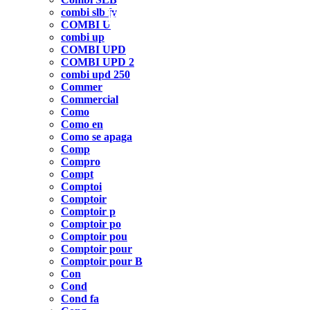
combi slb fv
CLN
COMBI FV SLB
WD FV
HC L
COMBI U
combi up
COMBI UPD
COMBI UPD 2
combi upd 250
Commer
Commercial
Como
Como en
Como se apaga
Comp
Compro
Compt
Comptoi
Comptoir
Comptoir p
Comptoir po
Comptoir pou
Comptoir pour
Comptoir pour B
Con
Cond
Cond fa