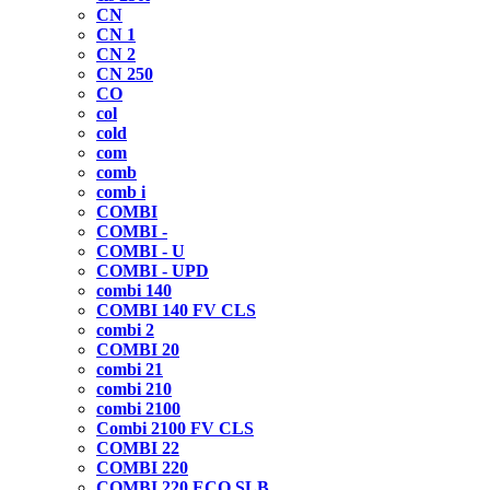
CN
CN 1
CN 2
CN 250
CO
col
cold
com
comb
comb i
COMBI
COMBI -
COMBI - U
COMBI - UPD
combi 140
COMBI 140 FV CLS
combi 2
COMBI 20
combi 21
combi 210
combi 2100
Combi 2100 FV CLS
COMBI 22
COMBI 220
COMBI 220 ECO SLB