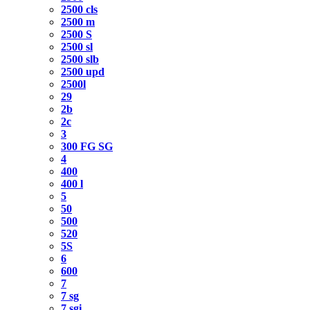
2500 cls
2500 m
2500 S
2500 sl
2500 slb
2500 upd
2500l
29
2b
2c
3
300 FG SG
4
400
400 l
5
50
500
520
5S
6
600
7
7 sg
7 sgi