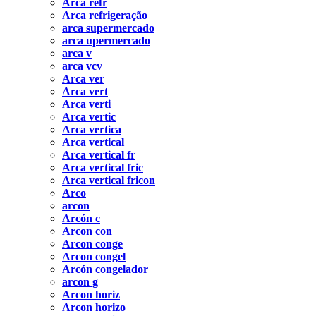
Arca refr
Arca refrigeração
arca supermercado
arca upermercado
arca v
arca vcv
Arca ver
Arca vert
Arca verti
Arca vertic
Arca vertica
Arca vertical
Arca vertical fr
Arca vertical fric
Arca vertical fricon
Arco
arcon
Arcón c
Arcon con
Arcon conge
Arcon congel
Arcón congelador
arcon g
Arcon horiz
Arcon horizo