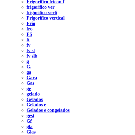
Frigorifico fricon f
frigorifico ver
frigorifico verti
Frigorífico vertical
Frio
fro
FS
ft
fv
fv sl
fv slb
g
G.
ga
Gara
Gas
ge
gelado
Gelados
Gelados e
Gelados e congelados
gest
Gf
gla
Glas