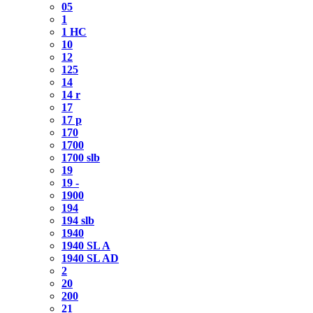
05
1
1 HC
10
12
125
14
14 r
17
17 p
170
1700
1700 slb
19
19 -
1900
194
194 slb
1940
1940 SL A
1940 SL AD
2
20
200
21