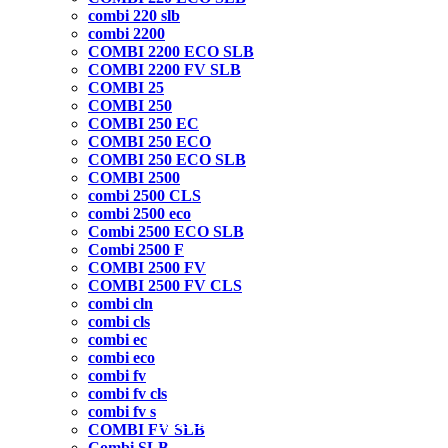
combi 220 slb
combi 2200
COMBI 2200 ECO SLB
COMBI 2200 FV SLB
COMBI 25
COMBI 250
COMBI 250 EC
COMBI 250 ECO
COMBI 250 ECO SLB
COMBI 2500
combi 2500 CLS
combi 2500 eco
Combi 2500 ECO SLB
Combi 2500 F
COMBI 2500 FV
COMBI 2500 FV CLS
combi cln
combi cls
combi ec
combi eco
combi fv
combi fv cls
combi fv s
NOVO LANÇAMENTO
NOVO LANÇAMENTO
NOVO LANÇAMENTO
NOVO LANÇAMENTO
COMBI FV SLB
Combi SLB