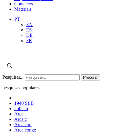
Contactos
Materiais
PT
EN
ES
DE
FR
Pesquisar...
Procurar
pesquisas populares
1940 SLB
250 slb
Arca
Arca c
Arca con
Arca conge