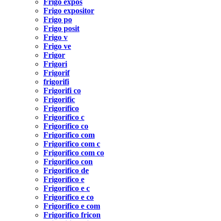
Frigo expos
Frigo expositor
Frigo po
Frigo posit
Frigo v
Frigo ve
Frigor
Frigori
Frigorif
frigorifi
Frigorifi co
Frigorific
Frigorífico
Frigorífico c
Frigorífico co
Frigorífico com
Frigorífico com c
Frigorífico com co
Frigorífico con
Frigorifico de
Frigorífico e
Frigorífico e c
Frigorífico e co
Frigorífico e com
Frigorifico fricon