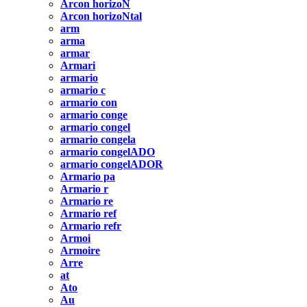
Arcon horizoN
Arcon horizoNtal
arm
arma
armar
Armari
armario
armario c
armario con
armario conge
armario congel
armario congela
armario congelADO
armario congelADOR
Armario pa
Armario r
Armario re
Armario ref
Armario refr
Armoi
Armoire
Arre
at
Ato
Au