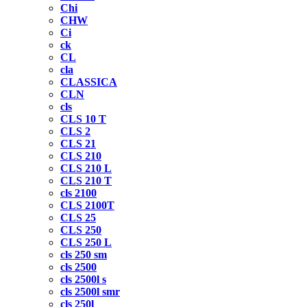
Chi
CHW
Ci
ck
CL
cla
CLASSICA
CLN
cls
CLS 10 T
CLS 2
CLS 21
CLS 210
CLS 210 L
CLS 210 T
cls 2100
CLS 2100T
CLS 25
CLS 250
CLS 250 L
cls 250 sm
cls 2500
cls 2500l s
cls 2500l smr
cls 250l