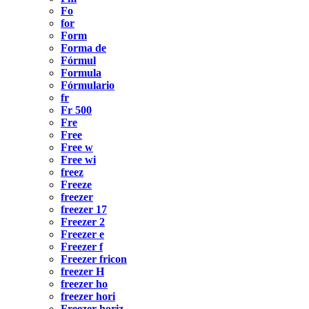
Fo
for
Form
Forma de
Fórmul
Formula
Fórmulario
fr
Fr 500
Fre
Free
Free w
Free wi
freez
Freeze
freezer
freezer 17
Freezer 2
Freezer e
Freezer f
Freezer fricon
freezer H
freezer ho
freezer hori
Freezer horiz