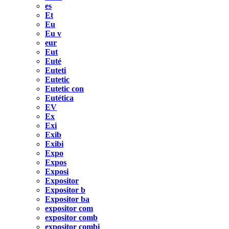
es
Et
Eu
Eu v
eur
Eut
Euté
Euteti
Eutetic
Eutetic con
Eutética
EV
Ex
Exi
Exib
Exibi
Expo
Expos
Exposi
Expositor
Expositor b
Expositor ba
expositor com
expositor comb
expositor combi