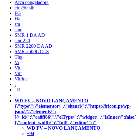
Arca congeladora
ch 250 slb
FG
Ha
sm
smr
SMR 1 DA AD
smr 220
SMR 2200 DA AD
SMR 2500L CLS
Thg
Vi
Vit
Vitr
Vitrine
.
. R
WD FV – NOVO LANÇAMENTO
{\"type\":\"elementor\",\"siteurl\":\"https://fricon.pt/wp-
json/\",\"elements\":
[{\"id\":\"ca8ff66\",\"elType\":\"widget\",\"isInner\":false,
{\"content_width\":\"full\",\"editor\":\"
WD FV – NOVO LANÇAMENTO
+94