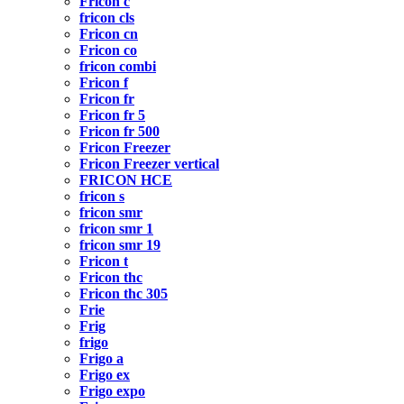
Fricon c
fricon cls
Fricon cn
Fricon co
fricon combi
Fricon f
Fricon fr
Fricon fr 5
Fricon fr 500
Fricon Freezer
Fricon Freezer vertical
FRICON HCE
fricon s
fricon smr
fricon smr 1
fricon smr 19
Fricon t
Fricon thc
Fricon thc 305
Frie
Frig
frigo
Frigo a
Frigo ex
Frigo expo