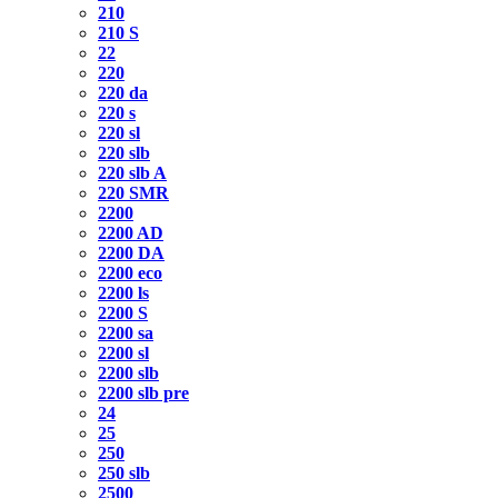
210
210 S
22
220
220 da
220 s
220 sl
220 slb
220 slb A
220 SMR
2200
2200 AD
2200 DA
2200 eco
2200 ls
2200 S
2200 sa
2200 sl
2200 slb
2200 slb pre
24
25
250
250 slb
2500