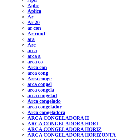
Aplic
Aplica
Ar
Ar 20
ar con
Ar cond
ara
Arc
arca
arca a
arca co
Arca con
arca cong
Arca conge
arca congel
arca congela
arca congelad
Arca congelado
arca congelador
Arca congeladora
ARCA CONGELADORA H
ARCA CONGELADORA HORI
ARCA CONGELADORA HORIZ
ARCA CONGELADORA HORIZONTA