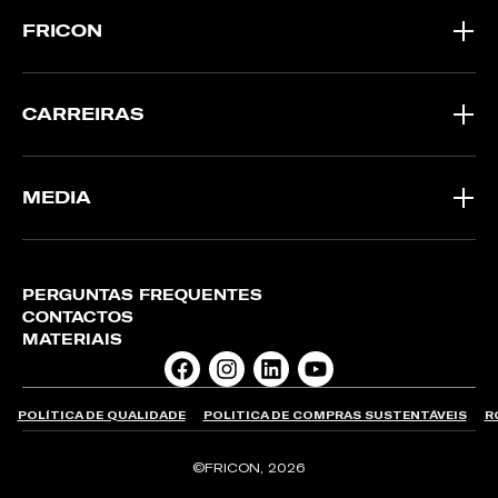
FRICON
CARREIRAS
MEDIA
PERGUNTAS FREQUENTES
CONTACTOS
MATERIAIS
POLÍTICA DE QUALIDADE
POLITICA DE COMPRAS SUSTENTÁVEIS
R
©FRICON, 2026