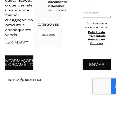
pagamento
+351
o que permite
e impulso
uma maior e
de vendas
melhor
divulgação do
Ao clicar está a
produto e
CATEGORIES
concordar com o
consequente
Política de
venda.
BEBIDAS
Privacidade
Política de
LER MAIS
Cookies
INFORMAÇÕES
E ORÇAMENTO
ENVIAR
COMPARAR
PARTILHAR