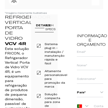
*Imagens meramente ilustrativas
REFRIGERADOR
VERTICAL
DETAILS
TECH
PORTA
SPECS
DE
INFORMAÇÃO
VIDRO
E
VCV 4R
Sistema
ORÇAMENTO
plug-in -
Esta solução
instalação /
FRICON, o
manutenção
Refrigerador
rápida e
Vertical Porta
fácil
de Vidro VCV
Altamente
4R, é um
personalizável
equipamento
para
para
promoção da
refrigeração
marca
de produtos
de pequena
Solução
compacta
dimensão,
para zona
passível de
de
PORTUGAL
customização