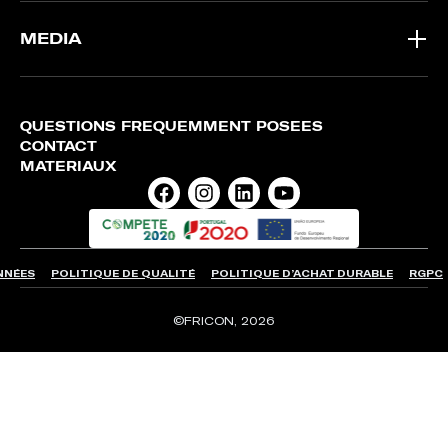
MEDIA
QUESTIONS FRÉQUEMMENT POSÉES
CONTACT
MATÉRIAUX
NNÉES
POLITIQUE DE QUALITÉ
POLITIQUE D’ACHAT DURABLE
RGPC
©FRICON, 2026