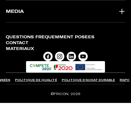
MEDIA
QUESTIONS FRÉQUEMMENT POSÉES
CONTACT
MATÉRIAUX
NNÉES
POLITIQUE DE QUALITÉ
POLITIQUE D’ACHAT DURABLE
RGPC
©FRICON, 2026