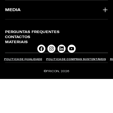
MEDIA
PERGUNTAS FREQUENTES
CONTACTOS
MATERIAIS
POLÍTICA DE QUALIDADE
POLITICA DE COMPRAS SUSTENTÁVEIS
R
©FRICON, 2026