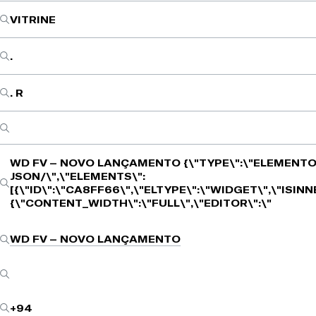
VITRINE
.
. R
WD FV – NOVO LANÇAMENTO
{\"TYPE\":\"ELEMENTO
JSON/\",\"ELEMENTS\":
[{\"ID\":\"CA8FF66\",\"ELTYPE\":\"WIDGET\",\"ISIN
{\"CONTENT_WIDTH\":\"FULL\",\"EDITOR\":\"
WD FV – NOVO LANÇAMENTO
+94