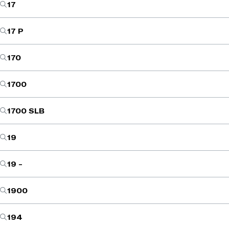
17
17 P
170
1700
1700 SLB
19
19 -
1900
194