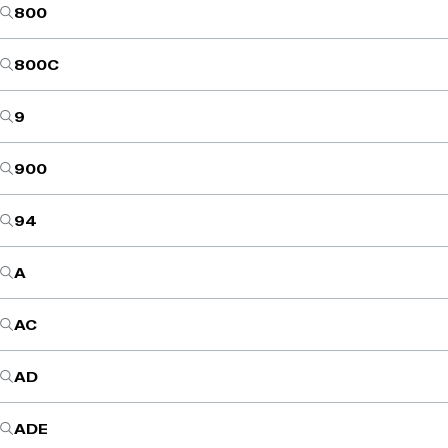
800
800C
9
900
94
A
AC
AD
ADE