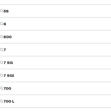
5S
6
600
7
7 SG
7 SGI
700
700 L