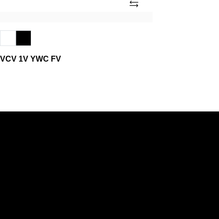
Añade
VCV
1V
YWC
FV
VCV 1V YWC FV