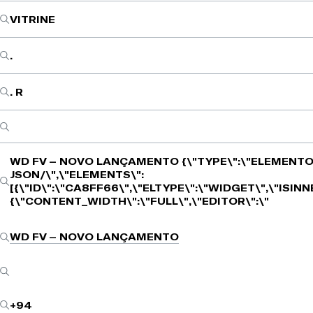
VITRINE
.
. R
WD FV – NOVO LANÇAMENTO
{\"TYPE\":\"ELEMENTO
JSON/\",\"ELEMENTS\":
[{\"ID\":\"CA8FF66\",\"ELTYPE\":\"WIDGET\",\"ISIN
{\"CONTENT_WIDTH\":\"FULL\",\"EDITOR\":\"
WD FV – NOVO LANÇAMENTO
+94