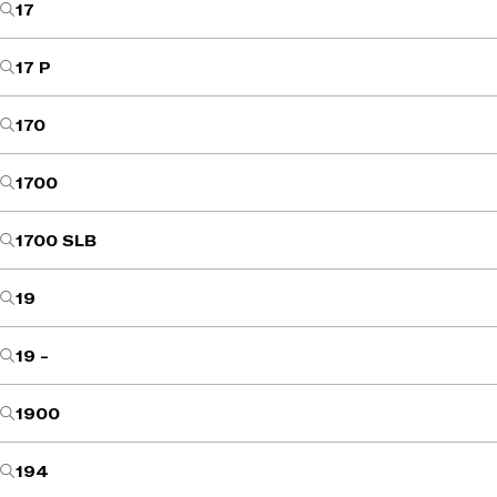
17
17 P
170
1700
1700 SLB
19
19 -
1900
194