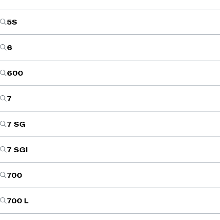
5S
6
600
7
7 SG
7 SGI
700
700 L