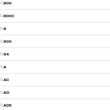
800
800C
9
900
94
A
AC
AD
ADE