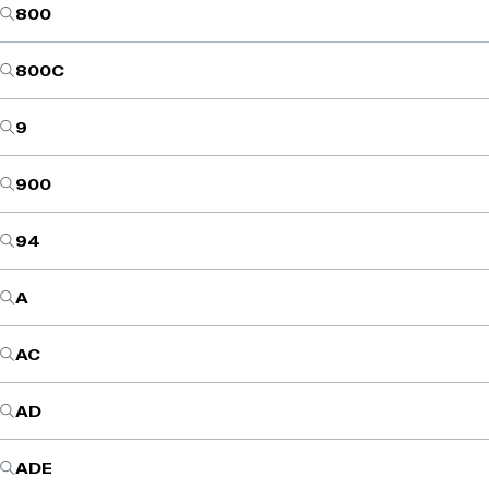
800
800C
9
900
94
A
AC
AD
ADE