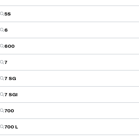
5S
6
600
7
7 SG
7 SGI
700
700 L