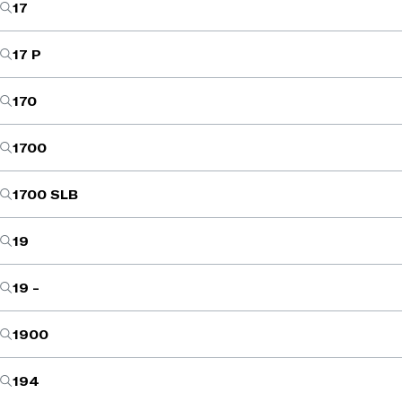
17
17 P
170
1700
1700 SLB
19
19 -
1900
194