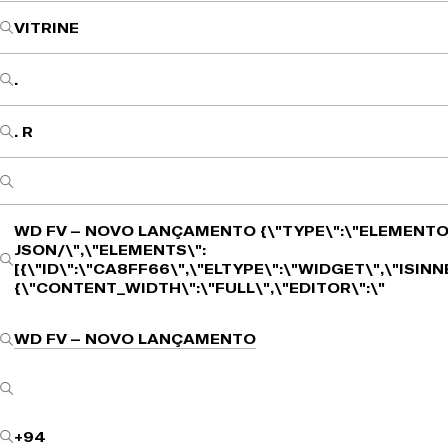
VITRINE
.
. R
WD FV – NOVO LANÇAMENTO
{\"TYPE\":\"ELEMENTO
JSON/\",\"ELEMENTS\":
[{\"ID\":\"CA8FF66\",\"ELTYPE\":\"WIDGET\",\"ISIN
{\"CONTENT_WIDTH\":\"FULL\",\"EDITOR\":\"
WD FV – NOVO LANÇAMENTO
+94