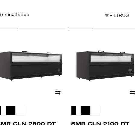
5 resultados
FILTROS
MR
SMR
LN
CLN
500
2100
T
DT
Añade
Añ
SMR CLN 2500 DT
SMR CLN 2100 DT