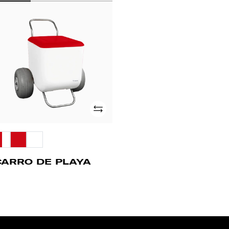
ARRO
E
AYA
Añade
CARRO DE PLAYA