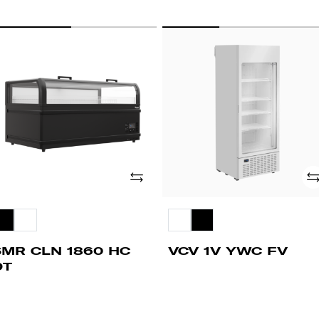
MR
VCV
LN
1V
60
YWC
C
FV
T
Añade
Añ
SMR CLN 1860 HC
VCV 1V YWC FV
DT