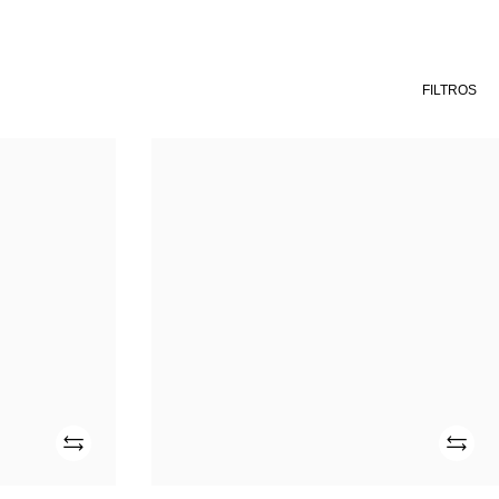
FILTROS
SMR
1700
SLB
Añade
Añade