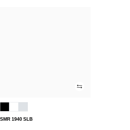
SMR
1940
SLB
Añade
SMR 1940 SLB