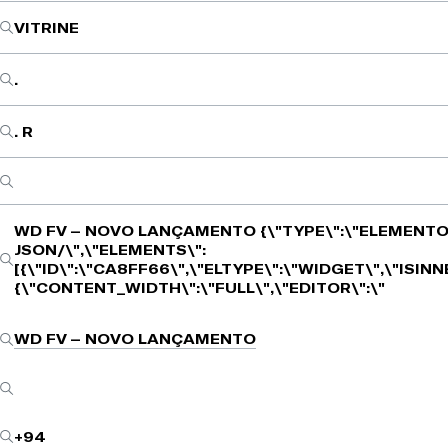
VITRINE
.
. R
WD FV – NOVO LANÇAMENTO
{\"TYPE\":\"ELEMENTO
JSON/\",\"ELEMENTS\":
[{\"ID\":\"CA8FF66\",\"ELTYPE\":\"WIDGET\",\"ISIN
{\"CONTENT_WIDTH\":\"FULL\",\"EDITOR\":\"
WD FV – NOVO LANÇAMENTO
+94