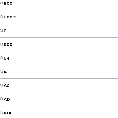
800
800C
9
900
94
A
AC
AD
ADE