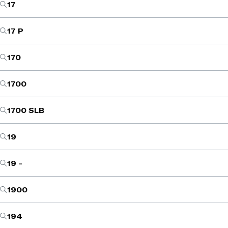
17
17 P
170
1700
1700 SLB
19
19 -
1900
194