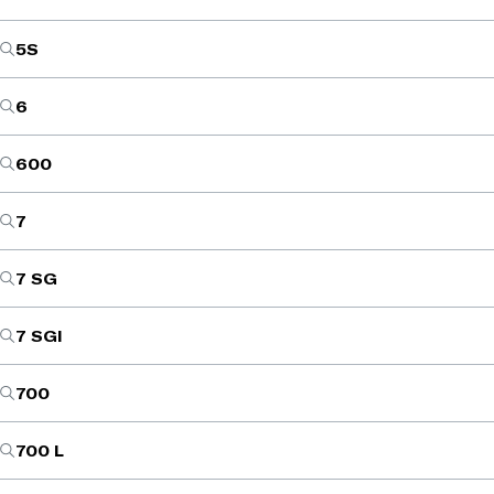
5S
6
600
7
7 SG
7 SGI
700
700 L