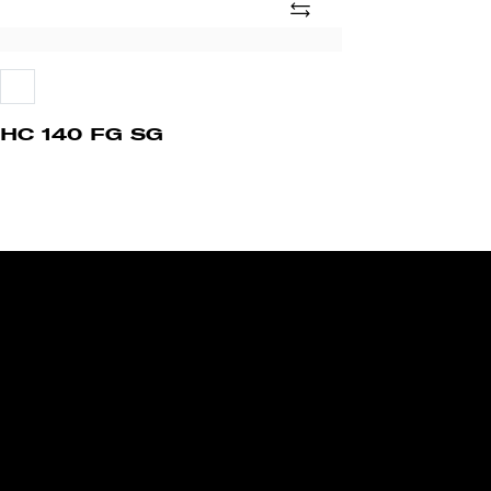
Añade
HC
140
FG
SG
HC 140 FG SG