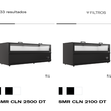
33 resultados
FILTROS
MR
SMR
LN
CLN
500
2100
T
DT
Añade
Añ
SMR CLN 2500 DT
SMR CLN 2100 DT