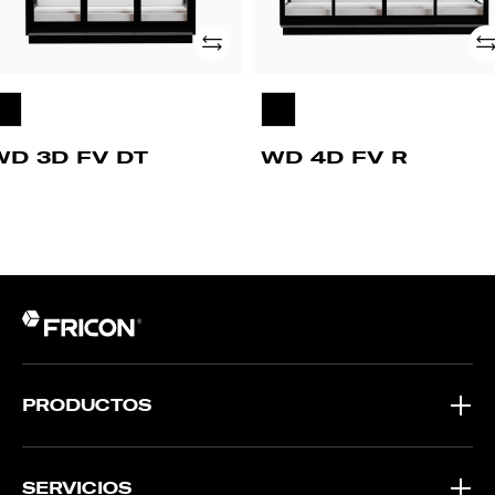
Añade
Añ
WD 3D FV DT
WD 4D FV R
PRODUCTOS
SERVICIOS