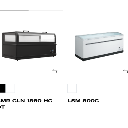
MR
LSM
LN
800C
60
C
T
Añade
Añ
SMR CLN 1860 HC
LSM 800C
DT