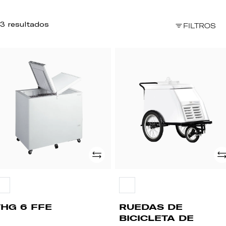
3 resultados
FILTROS
HG
RUEDAS
DE
E
BICICLETA
DE
EMPUJE
Añade
Añ
THG 6 FFE
RUEDAS DE
BICICLETA DE