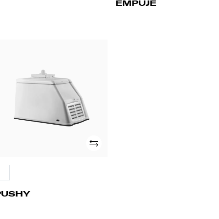
EMPUJE
USHY
Añade
PUSHY