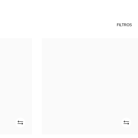
FILTROS
COMBI
2100
FV
CLS
Añade
Añade