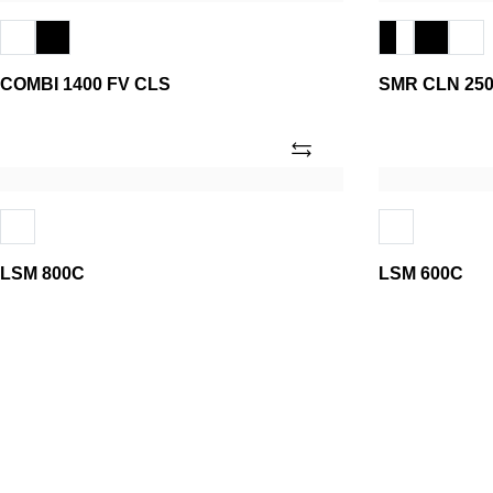
COMBI 1400 FV CLS
SMR CLN 250
Añade
LSM
LSM
800C
600C
LSM 800C
LSM 600C