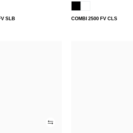
FV SLB
COMBI 2500 FV CLS
SMR
CLN
2100
DT
Añade