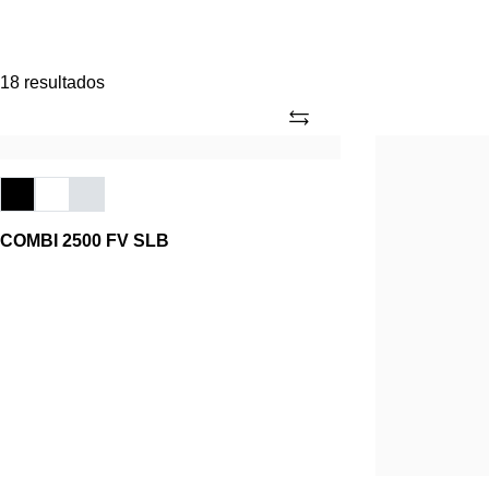
18 resultados
Añade
COMBI
COMBI
2500
2200
FV
FV
SLB
SLB
COMBI 2500 FV SLB