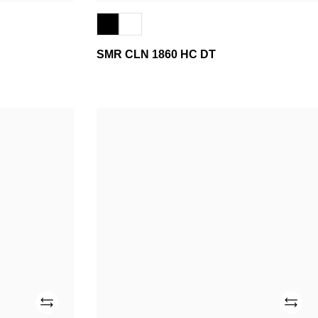
SMR CLN 1860 HC DT
WD
2D
FV
DT
Añade
Añade