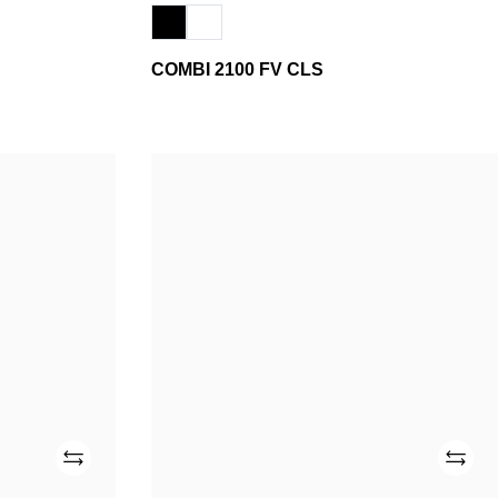
COMBI 2100 FV CLS
SMR
CLN
1860
HC
DT
Añade
Añade