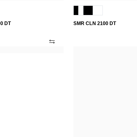
0 DT
SMR CLN 2100 DT
Añade
WD
2D
FV
R