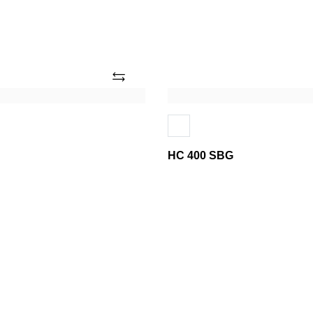
Añade
HC
400
SBG
HC 400 SBG