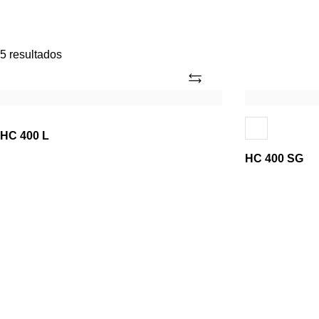
5 resultados
Añade
HC
HC
400
400
L
SG
HC 400 L
HC 400 SG