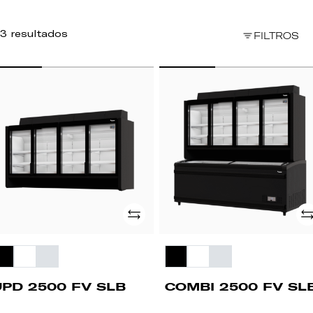
3 resultados
FILTROS
PD
COMBI
500
2500
FV
B
SLB
Añade
Añ
UPD 2500 FV SLB
COMBI 2500 FV SL