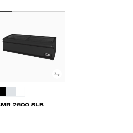
MR
500
B
Añade
SMR 2500 SLB