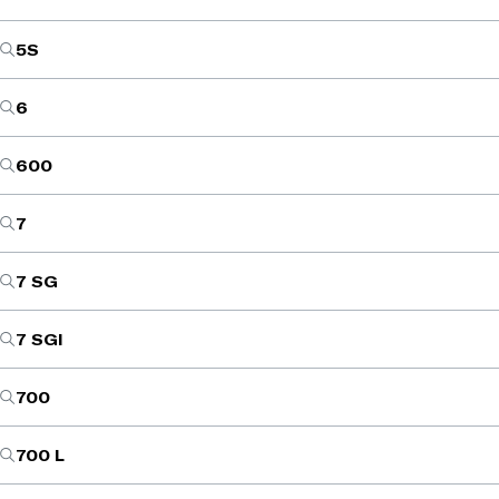
5S
6
600
7
7 SG
7 SGI
700
700 L