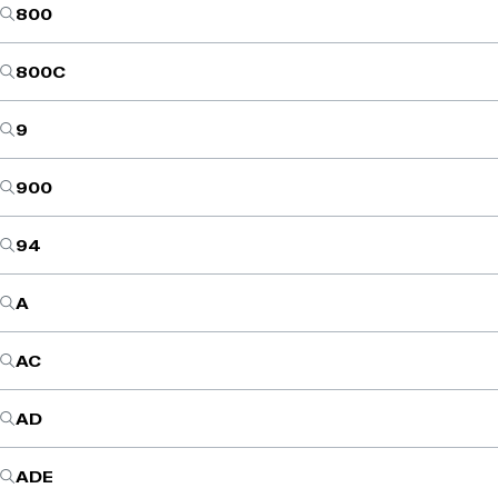
800
800C
9
900
94
A
AC
AD
ADE