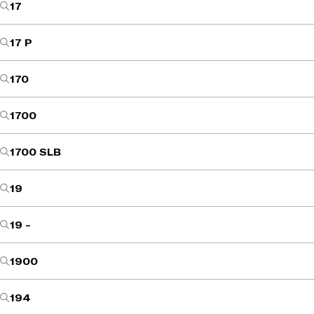
17
17 P
170
1700
1700 SLB
19
19 -
1900
194