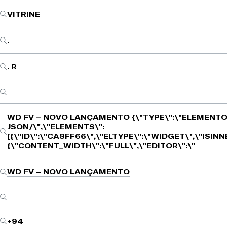
VITRINE
.
. R
WD FV – NOVO LANÇAMENTO
{\"TYPE\":\"ELEMENTO
JSON/\",\"ELEMENTS\":
[{\"ID\":\"CA8FF66\",\"ELTYPE\":\"WIDGET\",\"ISIN
{\"CONTENT_WIDTH\":\"FULL\",\"EDITOR\":\"
WD FV – NOVO LANÇAMENTO
+94