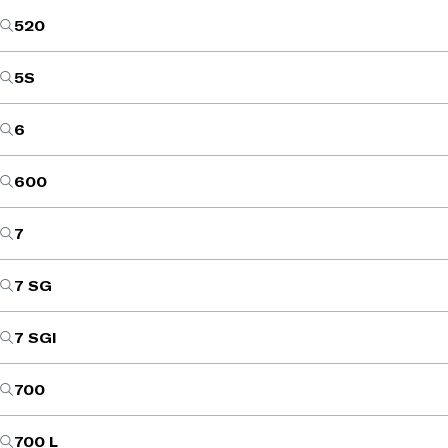
520
5S
6
600
7
7 SG
7 SGI
700
700 L