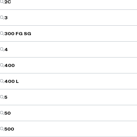
2C
3
300 FG SG
4
400
400 L
5
50
500