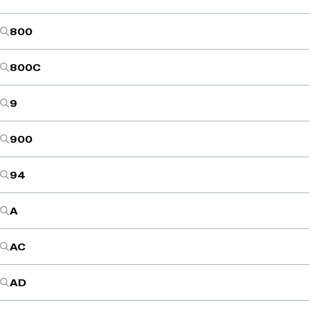
800
800C
9
900
94
A
AC
AD