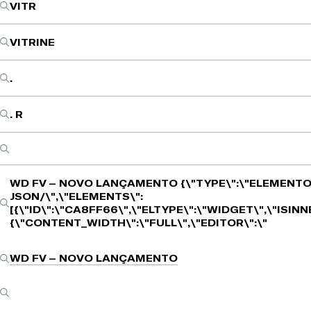
VITR
VITRINE
.
. R
WD FV – NOVO LANÇAMENTO
{\"TYPE\":\"ELEMENTO
JSON/\",\"ELEMENTS\":
[{\"ID\":\"CA8FF66\",\"ELTYPE\":\"WIDGET\",\"ISIN
{\"CONTENT_WIDTH\":\"FULL\",\"EDITOR\":\"
WD FV – NOVO LANÇAMENTO