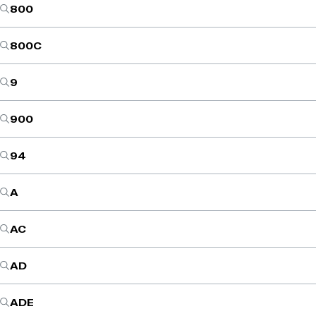
800
800C
9
900
94
A
AC
AD
ADE