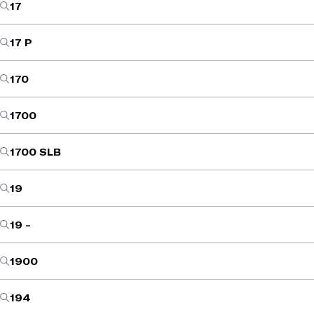
17
17 P
170
1700
1700 SLB
19
19 -
1900
194