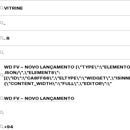
VITRINE
.
. R
WD FV – NOVO LANÇAMENTO
{\"TYPE\":\"ELEMENTO
JSON/\",\"ELEMENTS\":
[{\"ID\":\"CA8FF66\",\"ELTYPE\":\"WIDGET\",\"ISIN
{\"CONTENT_WIDTH\":\"FULL\",\"EDITOR\":\"
WD FV – NOVO LANÇAMENTO
+94