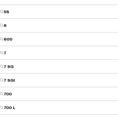
5S
6
600
7
7 SG
7 SGI
700
700 L