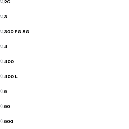
2C
3
300 FG SG
4
400
400 L
5
50
500