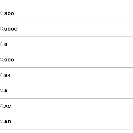
800
800C
9
900
94
A
AC
AD