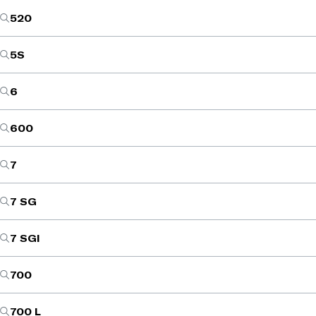
520
5S
6
600
7
7 SG
7 SGI
700
700 L