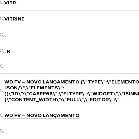
VITR
VITRINE
.
. R
WD FV – NOVO LANÇAMENTO
{\"TYPE\":\"ELEMENTO
JSON/\",\"ELEMENTS\":
[{\"ID\":\"CA8FF66\",\"ELTYPE\":\"WIDGET\",\"ISIN
{\"CONTENT_WIDTH\":\"FULL\",\"EDITOR\":\"
WD FV – NOVO LANÇAMENTO