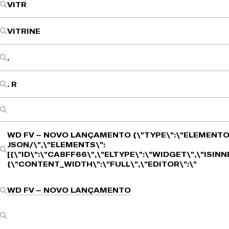
VITR
VITRINE
.
. R
WD FV – NOVO LANÇAMENTO
{\"TYPE\":\"ELEMENTO
JSON/\",\"ELEMENTS\":
[{\"ID\":\"CA8FF66\",\"ELTYPE\":\"WIDGET\",\"ISIN
{\"CONTENT_WIDTH\":\"FULL\",\"EDITOR\":\"
WD FV – NOVO LANÇAMENTO