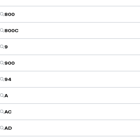
800
800C
9
900
94
A
AC
AD