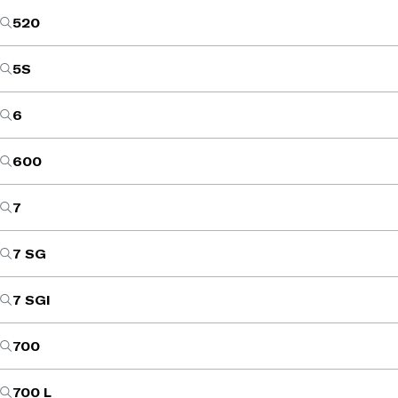
520
5S
6
600
7
7 SG
7 SGI
700
700 L