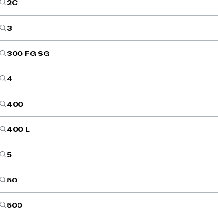
2C
3
300 FG SG
4
400
400 L
5
50
500