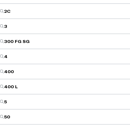
2C
3
300 FG SG
4
400
400 L
5
50