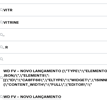
VITR
VITRINE
.
. R
WD FV – NOVO LANÇAMENTO
{\"TYPE\":\"ELEMENTO
JSON/\",\"ELEMENTS\":
[{\"ID\":\"CA8FF66\",\"ELTYPE\":\"WIDGET\",\"ISIN
{\"CONTENT_WIDTH\":\"FULL\",\"EDITOR\":\"
WD FV – NOVO LANÇAMENTO