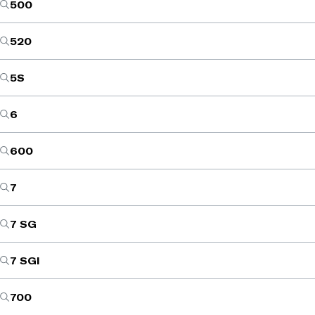
500
520
5S
6
600
7
7 SG
7 SGI
700