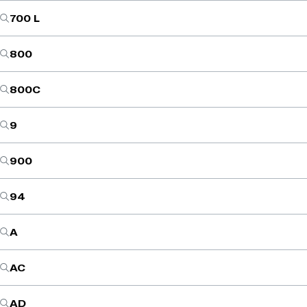
700 L
800
800C
9
900
94
A
AC
AD