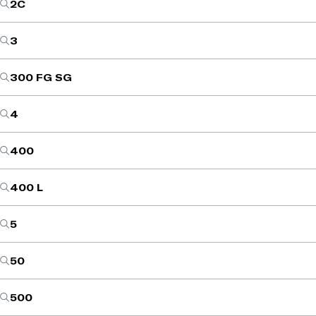
2C
3
300 FG SG
4
400
400 L
5
50
500