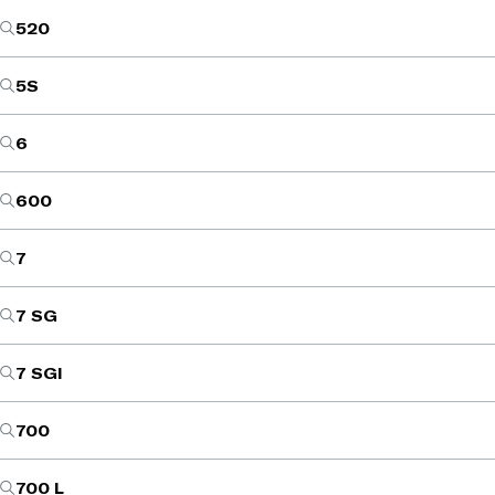
520
5S
6
600
7
7 SG
7 SGI
700
700 L