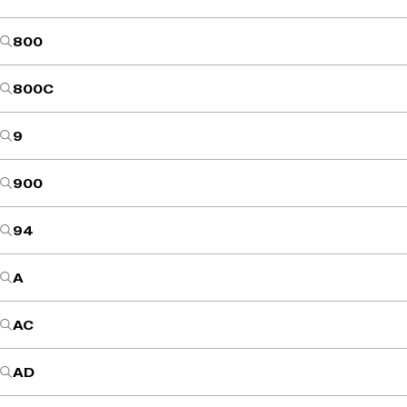
800
800C
9
900
94
A
AC
AD