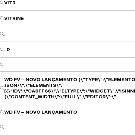
VITR
VITRINE
.
. R
WD FV – NOVO LANÇAMENTO
{\"TYPE\":\"ELEMENTO
JSON/\",\"ELEMENTS\":
[{\"ID\":\"CA8FF66\",\"ELTYPE\":\"WIDGET\",\"ISIN
{\"CONTENT_WIDTH\":\"FULL\",\"EDITOR\":\"
WD FV – NOVO LANÇAMENTO