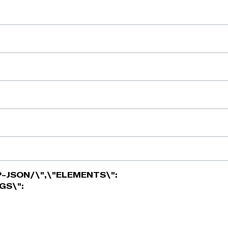
-JSON/\",\"ELEMENTS\":
GS\":