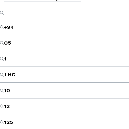
+94
05
1
1 HC
10
12
125