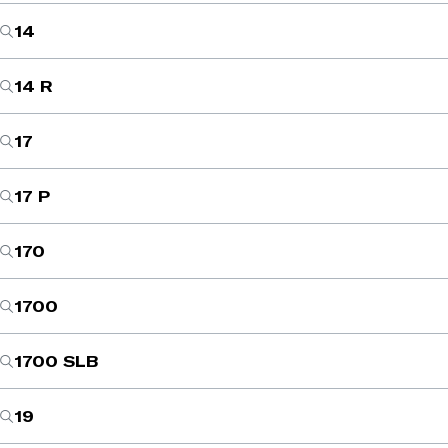
14
14 R
17
17 P
170
1700
1700 SLB
19