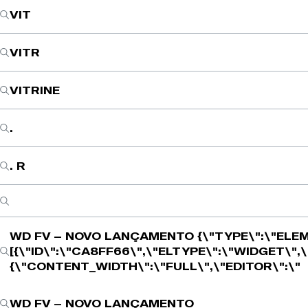
VIT
VITR
VITRINE
.
. R
WD FV – NOVO LANÇAMENTO
{\"TYPE\":\"ELE
[{\"ID\":\"CA8FF66\",\"ELTYPE\":\"WIDGET\",
{\"CONTENT_WIDTH\":\"FULL\",\"EDITOR\":\"
WD FV – NOVO LANÇAMENTO