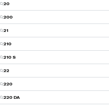
20
200
21
210
210 S
22
220
220 DA