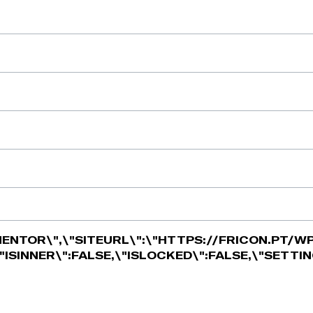
MENTOR\",\"SITEURL\":\"HTTPS://FRICON.PT/WP
\"ISINNER\":FALSE,\"ISLOCKED\":FALSE,\"SETTIN