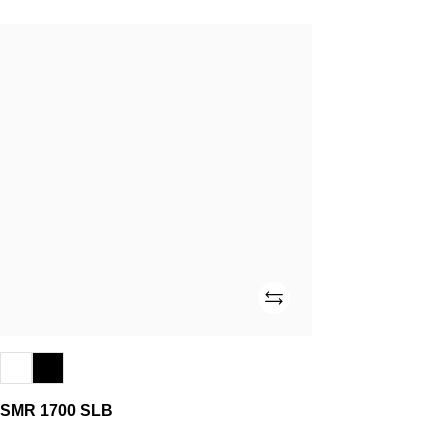
SMR
1700
SLB
Add
SMR 1700 SLB