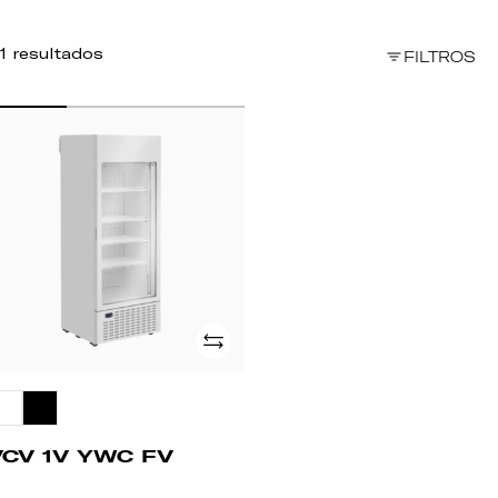
1 resultados
FILTROS
CV
WC
V
Adicionar
VCV 1V YWC FV