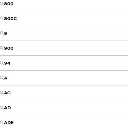
800
800C
9
900
94
A
AC
AD
ADE