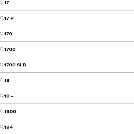
17
17 P
170
1700
1700 SLB
19
19 -
1900
194