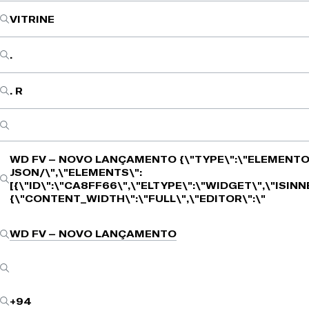
VITRINE
.
. R
WD FV – NOVO LANÇAMENTO
{\"TYPE\":\"ELEMENTO
JSON/\",\"ELEMENTS\":
[{\"ID\":\"CA8FF66\",\"ELTYPE\":\"WIDGET\",\"ISIN
{\"CONTENT_WIDTH\":\"FULL\",\"EDITOR\":\"
WD FV – NOVO LANÇAMENTO
+94