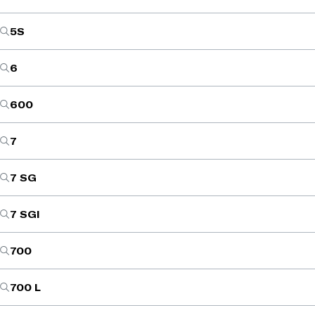
5S
6
600
7
7 SG
7 SGI
700
700 L