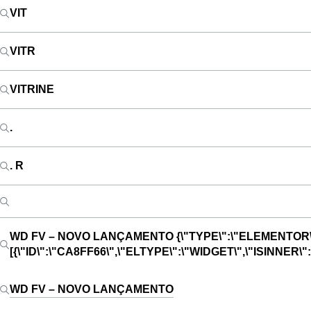
VIT
VITR
VITRINE
.
. R
WD FV – NOVO LANÇAMENTO
{\"TYPE\":\"ELEMENTOR\
[{\"ID\":\"CA8FF66\",\"ELTYPE\":\"WIDGET\",\"ISINNE
WD FV – NOVO LANÇAMENTO