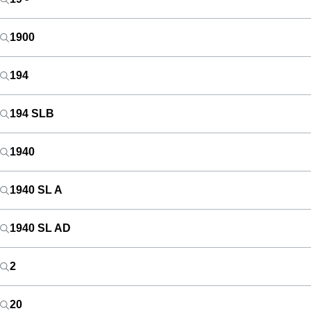
1900
194
194 SLB
1940
1940 SL A
1940 SL AD
2
20