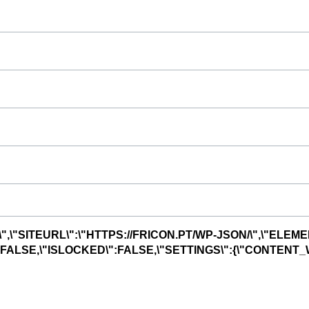
",\"SITEURL\":\"HTTPS://FRICON.PT/WP-JSON/\",\"ELEME
R\":FALSE,\"ISLOCKED\":FALSE,\"SETTINGS\":{\"CONTENT_W