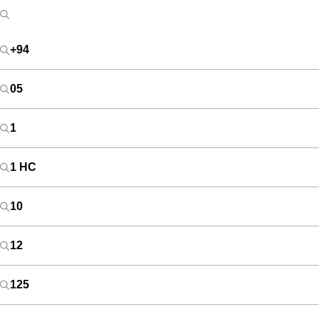
+94
05
1
1 HC
10
12
125