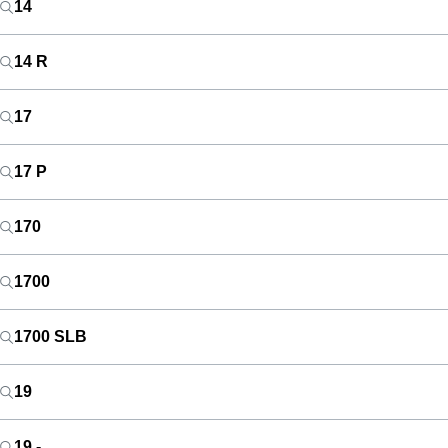
14
14 R
17
17 P
170
1700
1700 SLB
19
19 -