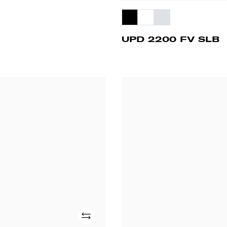
UPD 2200 FV SLB
WD
2D
FV
R
Adicionar