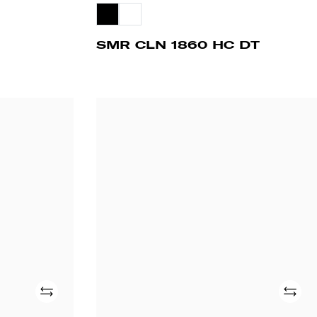
SMR CLN 1860 HC DT
UPD
2500
FV
SLB
Adicionar
Adicio