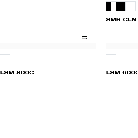
SMR CLN
Adicionar
LSM
LSM
800C
600C
LSM 800C
LSM 600