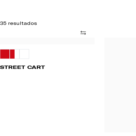
35 resultados
Adicionar
STREET
SMR
CART
CLN
2500
DT
STREET CART