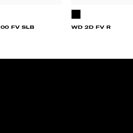
00 FV SLB
WD 2D FV R