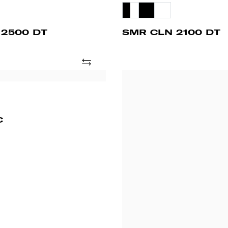
 2500 DT
SMR CLN 2100 DT
Adicionar
UPD
2200
FV
SLB
C