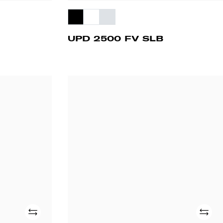
UPD 2500 FV SLB
WD
2D
FV
DT
Adicionar
Adicio