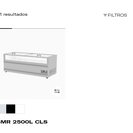
1 resultados
FILTROS
MR
00L
LS
Adicionar
SMR 2500L CLS