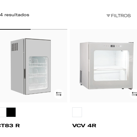
4 resultados
FILTROS
T83
VCV
4R
Adicionar
Ad
CT83 R
VCV 4R