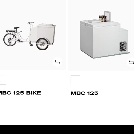
BC
MBC
5
125
KE
Adicionar
Ad
MBC 125 BIKE
MBC 125