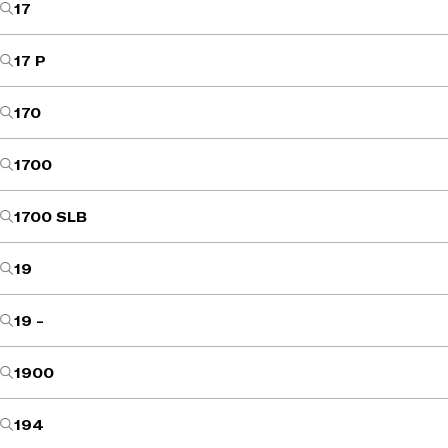
17
17 P
170
1700
1700 SLB
19
19 -
1900
194