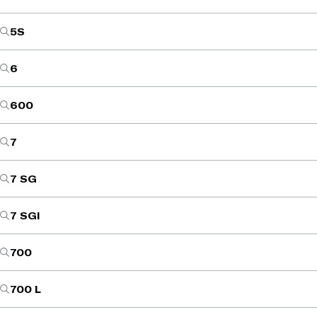
5S
6
600
7
7 SG
7 SGI
700
700 L