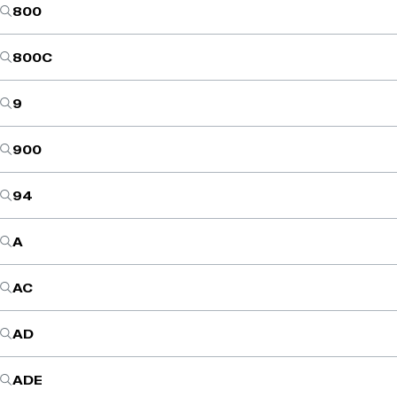
800
800C
9
900
94
A
AC
AD
ADE