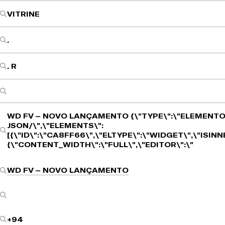
VITRINE
.
. R
WD FV – NOVO LANÇAMENTO
{\"TYPE\":\"ELEMENTO
JSON/\",\"ELEMENTS\":
[{\"ID\":\"CA8FF66\",\"ELTYPE\":\"WIDGET\",\"ISIN
{\"CONTENT_WIDTH\":\"FULL\",\"EDITOR\":\"
WD FV – NOVO LANÇAMENTO
+94