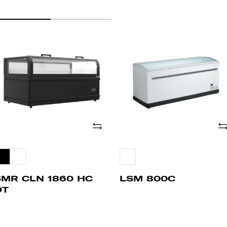
MR
LSM
LN
800C
60
C
T
Adicionar
Ad
SMR CLN 1860 HC
LSM 800C
DT