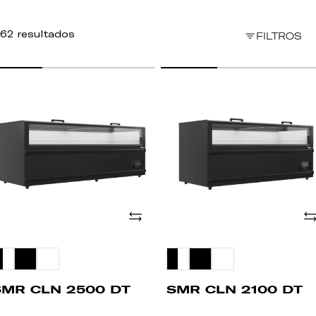
62 resultados
FILTROS
MR
SMR
LN
CLN
500
2100
T
DT
Adicionar
Ad
SMR CLN 2500 DT
SMR CLN 2100 DT