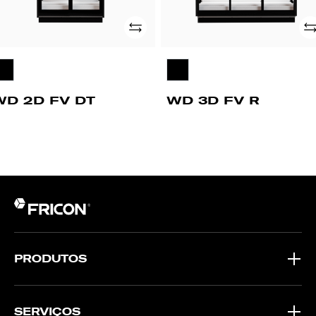
Adicionar
Ad
WD 2D FV DT
WD 3D FV R
PRODUTOS
SERVIÇOS