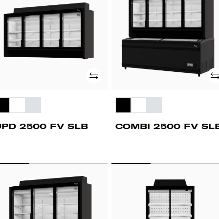
B
SLB
Adicionar
Ad
UPD 2500 FV SLB
COMBI 2500 FV SL
OMBI
WD
200
2D
FV
B
R