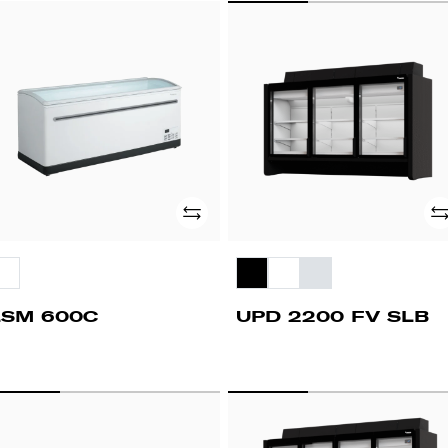
SM
UPD
00C
2200
FV
SLB
Adicionar
Ad
LSM 600C
UPD 2200 FV SLB
PD
COMBI
500
2500
FV