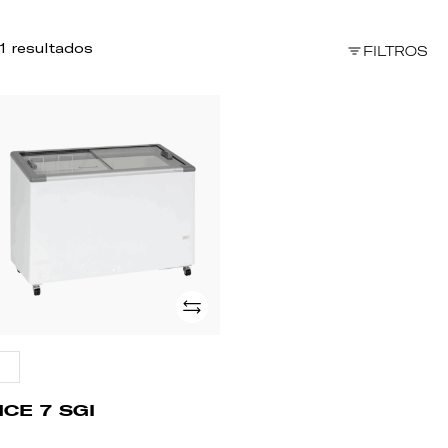
1 resultados
FILTROS
CE
I
Adicionar
CE 7 SGI