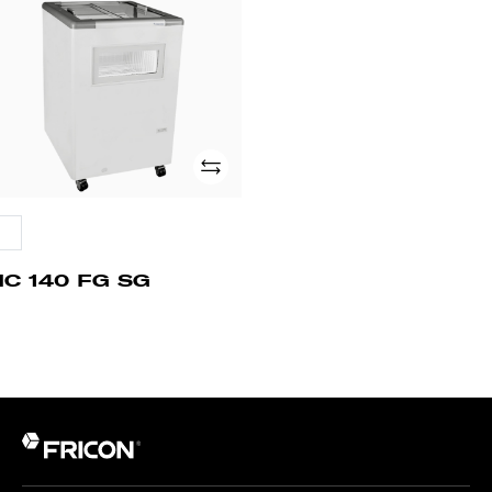
0
G
G
Adicionar
HC 140 FG SG