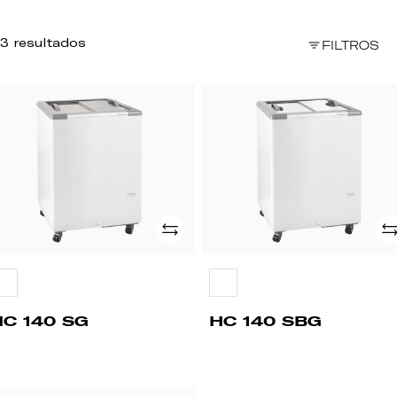
3 resultados
FILTROS
C
HC
0
140
G
SBG
Adicionar
Ad
HC 140 SG
HC 140 SBG
C